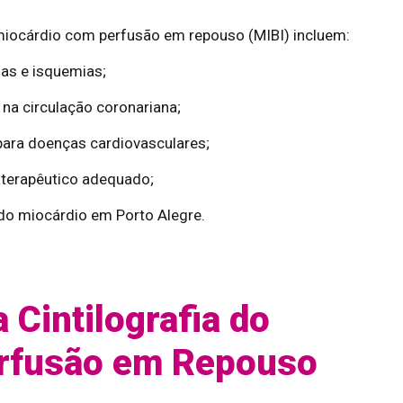
o miocárdio com perfusão em repouso (MIBI) incluem:
as e isquemias;
na circulação coronariana;
para doenças cardiovasculares;
 terapêutico adequado;
 do miocárdio em Porto Alegre.
 Cintilografia do
rfusão em Repouso