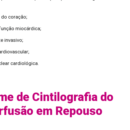
 do coração;
 função miocárdica;
e invasivo;
ardiovascular;
ear cardiológica.
me de Cintilografia do
rfusão em Repouso